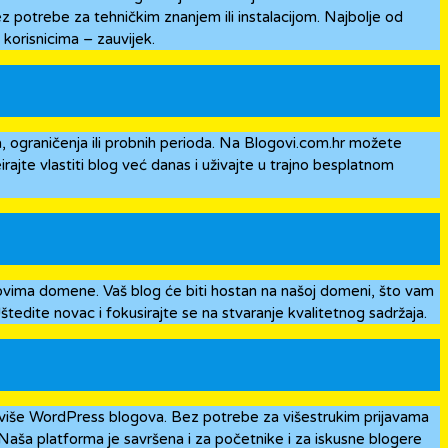
potrebe za tehničkim znanjem ili instalacijom. Najbolje od
korisnicima – zauvijek.
a, ograničenja ili probnih perioda. Na Blogovi.com.hr možete
rajte vlastiti blog već danas i uživajte u trajno besplatnom
kovima domene. Vaš blog će biti hostan na našoj domeni, što vam
tedite novac i fokusirajte se na stvaranje kvalitetnog sadržaja.
 više WordPress blogova. Bez potrebe za višestrukim prijavama
 Naša platforma je savršena i za početnike i za iskusne blogere