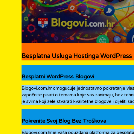
Besplatna Usluga Hostinga WordPress
Besplatni WordPress Blogovi
Blogovi.com.hr omogućuje jednostavno pokretanje vlasti
započnite pisati o temama koje vas zanimaju, bez tehni
je svima koji žele stvarati kvalitetne blogove i dijeliti sa
Pokrenite Svoj Blog Bez Troškova
Blogovi.com.hr je vaša pouzdana platforma za besplata