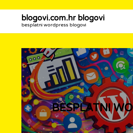
Skip
blogovi.com.hr blogovi
to
besplatni wordpress blogovi
content
BESPLATNI WO