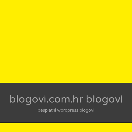
blogovi.com.hr blogovi
besplatni wordpress blogovi
YRIGHT © 2026 - blogovi.com.hr blogovi // Designed By -
ZeeTh