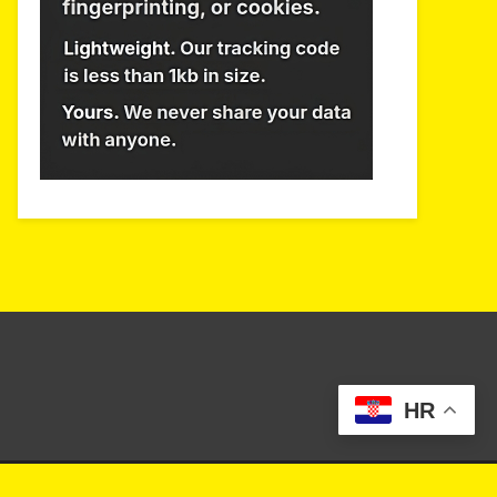
HR
eme