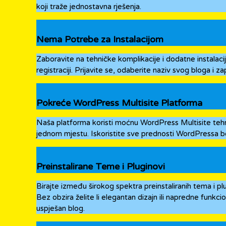
koji traže jednostavna rješenja.
Nema Potrebe za Instalacijom
Zaboravite na tehničke komplikacije i dodatne instalac
registraciji. Prijavite se, odaberite naziv svog bloga i 
Pokreće WordPress Multisite Platforma
Naša platforma koristi moćnu WordPress Multisite tehn
jednom mjestu. Iskoristite sve prednosti WordPressa bez
Preinstalirane Teme i Pluginovi
Birajte između širokog spektra preinstaliranih tema i plu
Bez obzira želite li elegantan dizajn ili napredne funkc
uspješan blog.