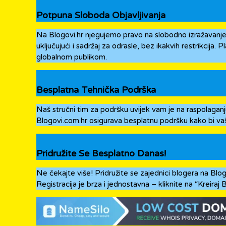
Potpuna Sloboda Objavljivanja
Na Blogovi.hr njegujemo pravo na slobodno izražavanje. 
uključujući i sadržaj za odrasle, bez ikakvih restrikcija. 
globalnom publikom.
Besplatna Tehnička Podrška
Naš stručni tim za podršku uvijek vam je na raspolaganj
Blogovi.com.hr osigurava besplatnu podršku kako bi vaše
Pridružite Se Besplatno Danas!
Ne čekajte više! Pridružite se zajednici blogera na Blo
Registracija je brza i jednostavna – kliknite na “Kreiraj