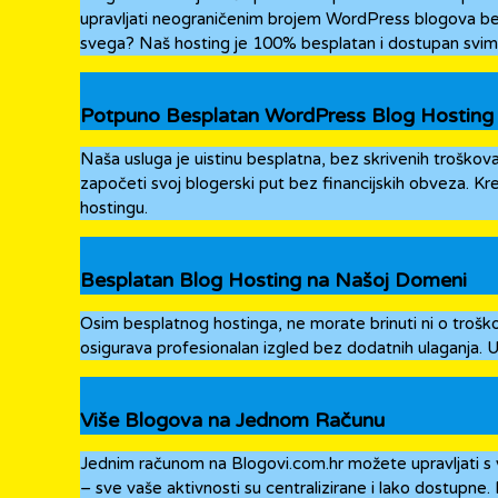
upravljati neograničenim brojem WordPress blogova bez 
svega? Naš hosting je 100% besplatan i dostupan svim 
Potpuno Besplatan WordPress Blog Hosting
Naša usluga je uistinu besplatna, bez skrivenih troškov
započeti svoj blogerski put bez financijskih obveza. Krei
hostingu.
Besplatan Blog Hosting na Našoj Domeni
Osim besplatnog hostinga, ne morate brinuti ni o troš
osigurava profesionalan izgled bez dodatnih ulaganja. Uš
Više Blogova na Jednom Računu
Jednim računom na Blogovi.com.hr možete upravljati s
– sve vaše aktivnosti su centralizirane i lako dostupne.