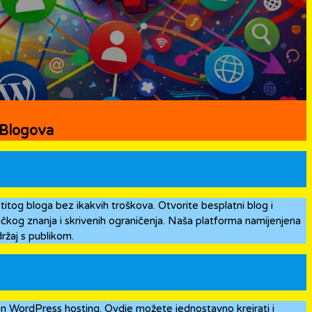
 Blogova
tog bloga bez ikakvih troškova. Otvorite besplatni blog i
čkog znanja i skrivenih ograničenja. Naša platforma namijenjena
držaj s publikom.
n WordPress hosting. Ovdje možete jednostavno kreirati i