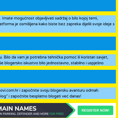
Imate mogućnost objavljivati sadržaj o bilo kojoj temi,
Platforma je osmišljena kako biste bez zapreka dijelili svoje ideje s
u. Bilo da vam je potrebna tehnička pomoć ili koristan savjet,
 blogersko iskustvo bilo jednostavno, stabilno i uspješno.
govi.com.hr i započnite svoju blogersku avanturu odmah.
 Blog” i započnite besplatno blogati već danas!